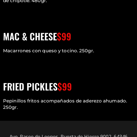
de chipotle. 480gr.
MAC & CHEESE
$99
Macarrones con queso y tocino. 250gr.
FRIED PICKLES
$99
Pepinillos fritos acompañados de aderezo ahumado.
250gr.
Ave. Paseo de Leones, Puerta de Hierro 9002, 64346