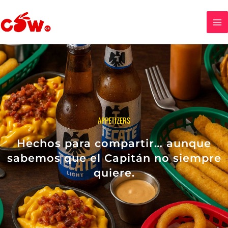
Ir
al
contenido
APPETIZERS
Hechos para compartir… aunque
sabemos que el Capitán no siempre
quiere.