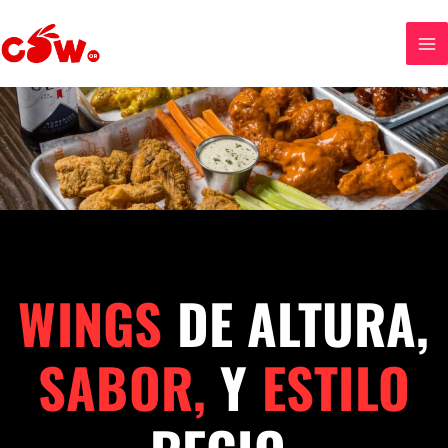
Ir
al
contenido
WINGS
DE ALTURA,
SABOR,
Y
ESTILO