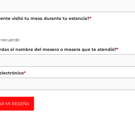
rente visitó tu mesa durante tu estancia?
*
 recuerdo
das el nombre del mesero o mesera que te atendió?
*
electrónico
*
AR MI RESEÑA