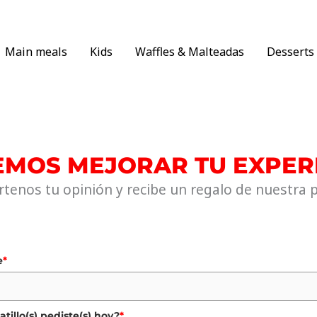
Main meals
Kids
Waffles & Malteadas
Desserts
MOS MEJORAR TU EXPER
tenos tu opinión y recibe un regalo de nuestra 
e
*
atillo(s) pediste(s) hoy?
*