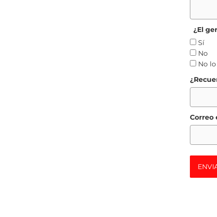
¿El ge
Sí
No
No lo
¿Recuer
Correo 
ENVI