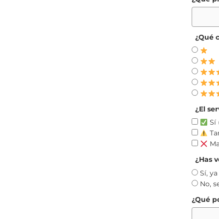
¿Qué c
¿El ser
Sí 
Ta
Mal
¿Has v
Sí, y
No, s
¿Qué po